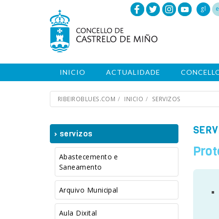
gl
e
INICIO
ACTUALIDADE
CONCELL
RIBEIROBLUES.COM
INICIO
SERVIZOS
SERV
› servizos
Prot
Abastecemento e
Saneamento
Arquivo Municipal
Aula Dixital