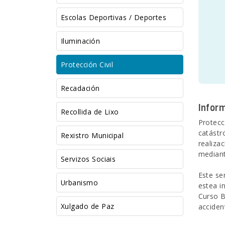
Escolas Deportivas / Deportes
Iluminación
Protección Civil
Recadación
Infor
Recollida de Lixo
Protecc
catástr
Rexistro Municipal
realiza
mediant
Servizos Sociais
Este se
Urbanismo
estea i
Curso B
Xulgado de Paz
acciden