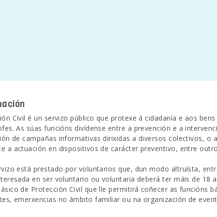
mación
ión Civil é un servizo público que protexe á cidadanía e aos bens
ofes. As súas funcións divídense entre a prevención e a intervenc
ción de campañas informativas dirixidas a diversos colectivos, o
e a actuación en dispositivos de carácter preventivo, entre outro
rvizo está prestado por voluntarios que, dun modo altruísta, e
nteresada en ser voluntario ou voluntaria deberá ter máis de 18 a
ásico de Protección Civil que lle permitirá coñecer as funcións b
tes, emerxencias no ámbito familiar ou na organización de even