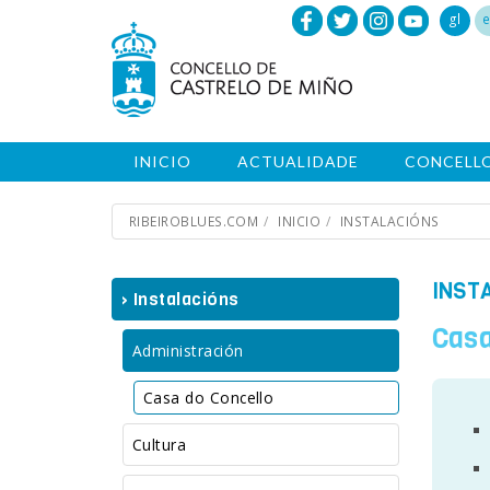
gl
e
INICIO
ACTUALIDADE
CONCELL
RIBEIROBLUES.COM
INICIO
INSTALACIÓNS
INST
› Instalacións
Casa
Administración
Casa do Concello
Cultura