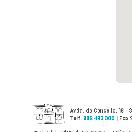
Avda. do Concello, 18 -
Telf.
988 493 000
| Fax 
Facebook
Twitter
Instagram
Youtube
Aviso legal
|
Política de privacidade
|
Política 