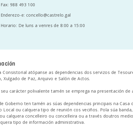
Fax: 988 493 100
Enderezo-e:
concello@castrelo.gal
Horario: De luns a venres de 8:00 a 15:00
mación
 Consistorial atópanse as dependencias dos servizos de Tesourerí
o, Xulgado de Paz, Arquivo e Salón de Actos.
seu carácter polivalente tamén se emprega na presentación de ac
de Goberno ten tamén as súas dependencias principais na Casa 
 Local ou calquera tipo de reunión cos veciños. Pola súa banda, 
 ou calquera concelleiro ou concelleira ou a través doutros medio
lquera tipo de información administrativa.