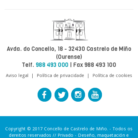
Avda. do Concello, 18 - 32430 Castrelo de Miño
(Ourense)
Telf.
988 493 000
| Fax 988 493 100
Aviso legal
|
Política de privacidade
|
Política de cookies
Copyright © 2017 Concello de Castrelo de Miño. - Todos os
dereitos reservados //
Privado
-
Deseño, maquetación e