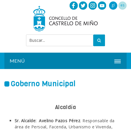
gl
es
MENÚ
INICIO
Goberno Municipal
ACTUALIDADE
CONCELLO
Alcaldía
INSTALACIÓNS
Sr. Alcalde: Avelino Pazos Pérez
. Responsable da
área de Persoal, Facenda, Urbanismo e Vivenda,
SERVIZOS