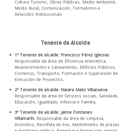
Cultura Turismo, Obras Públicas, Medio Ambiente,
Medio Rural, Comunicación, Termalismo e
SEDE ELECTRÓNICA
Relacións Institucionais
CÓNTANOS
Tenente de Alcalde
1º Tenente de alcalde: Francisco Pérez Iglesias
.
Responsable da área de Eficiencia enerxética,
Abastecemento e Saneamento, Edificios Públicos,
Comercio, Transporte, Formación e Supervisión de
Execución de Proxectos.
2º Tenente de alcalde:
Naiara Mato Villanueva
.
Responsable da área de Servizos sociais, Sanidade,
Educación, Igualdade, Infancia e Familia.
3º Tenente de alcalde: Jaime Fontanes
Villamarín.
Responsable da área de Limpeza,
Incendios, Recollida do lixo, Mantemento de prazas
e mobiliario público, Benestar e Protección animal,