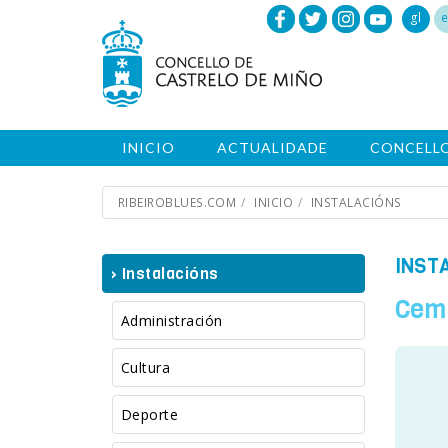
gl
e
INICIO
ACTUALIDADE
CONCELL
RIBEIROBLUES.COM
INICIO
INSTALACIÓNS
INST
› Instalacións
Cemi
Administración
Cultura
Deporte