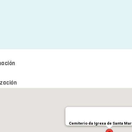
mación
ización