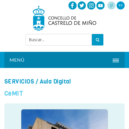
gl
es
MENÚ
INICIO
SERVICIOS
/ Aula Digital
ACTUALIDAD
CeMIT
AYUNTAMIENTO
INSTALACIONES
SERVICIOS