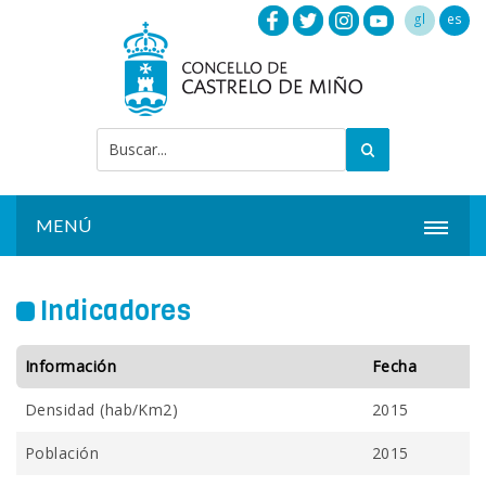
gl
es
MENÚ
INICIO
Indicadores
ACTUALIDAD
Información
Fecha
AYUNTAMIENTO
Densidad (hab/Km2)
2015
INSTALACIONES
Población
2015
SERVICIOS