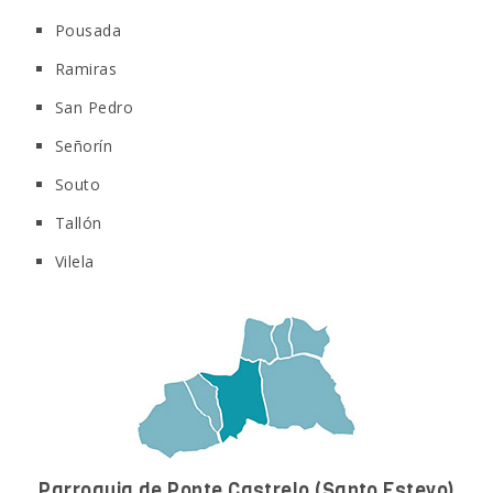
Pousada
Ramiras
San Pedro
Señorín
Souto
Tallón
Vilela
Parroquia de Ponte Castrelo
(Santo Estevo)