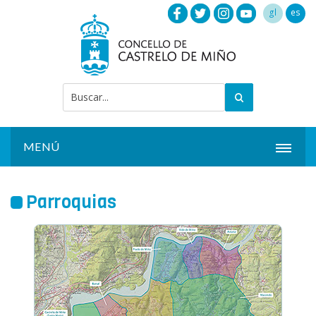
gl
es
MENÚ
INICIO
Parroquias
ACTUALIDAD
AYUNTAMIENTO
INSTALACIONES
SERVICIOS